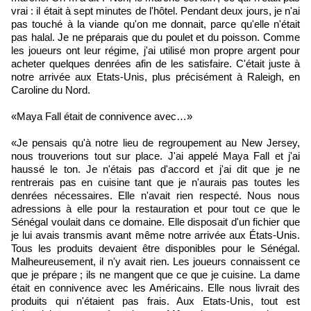
vrai : il était à sept minutes de l'hôtel. Pendant deux jours, je n'ai
pas touché à la viande qu'on me donnait, parce qu'elle n'était
pas halal. Je ne préparais que du poulet et du poisson. Comme
les joueurs ont leur régime, j'ai utilisé mon propre argent pour
acheter quelques denrées afin de les satisfaire. C'était juste à
notre arrivée aux Etats-Unis, plus précisément à Raleigh, en
Caroline du Nord.
«Maya Fall était de connivence avec…»
«Je pensais qu'à notre lieu de regroupement au New Jersey,
nous trouverions tout sur place. J'ai appelé Maya Fall et j'ai
haussé le ton. Je n'étais pas d'accord et j'ai dit que je ne
rentrerais pas en cuisine tant que je n'aurais pas toutes les
denrées nécessaires. Elle n'avait rien respecté. Nous nous
adressions à elle pour la restauration et pour tout ce que le
Sénégal voulait dans ce domaine. Elle disposait d'un fichier que
je lui avais transmis avant même notre arrivée aux États-Unis.
Tous les produits devaient être disponibles pour le Sénégal.
Malheureusement, il n'y avait rien. Les joueurs connaissent ce
que je prépare ; ils ne mangent que ce que je cuisine. La dame
était en connivence avec les Américains. Elle nous livrait des
produits qui n'étaient pas frais. Aux Etats-Unis, tout est