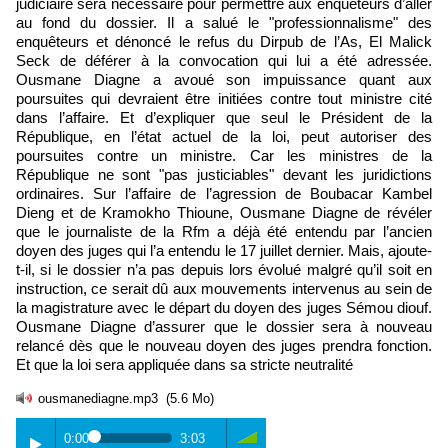
judiciaire sera nécessaire pour permettre aux enquêteurs d’aller
au fond du dossier. Il a salué le "professionnalisme" des
enquêteurs et dénoncé le refus du Dirpub de l’As, El Malick
Seck de déférer à la convocation qui lui a été adressée.
Ousmane Diagne a avoué son impuissance quant aux
poursuites qui devraient être initiées contre tout ministre cité
dans l’affaire. Et d’expliquer que seul le Président de la
République, en l’état actuel de la loi, peut autoriser des
poursuites contre un ministre. Car les ministres de la
République ne sont "pas justiciables" devant les juridictions
ordinaires. Sur l’affaire de l’agression de Boubacar Kambel
Dieng et de Kramokho Thioune, Ousmane Diagne de révéler
que le journaliste de la Rfm a déjà été entendu par l’ancien
doyen des juges qui l’a entendu le 17 juillet dernier. Mais, ajoute-
t-il, si le dossier n’a pas depuis lors évolué malgré qu’il soit en
instruction, ce serait dû aux mouvements intervenus au sein de
la magistrature avec le départ du doyen des juges Sémou diouf.
Ousmane Diagne d’assurer que le dossier sera à nouveau
relancé dès que le nouveau doyen des juges prendra fonction.
Et que la loi sera appliquée dans sa stricte neutralité
ousmanediagne.mp3
(5.6 Mo)
0:00
3:03