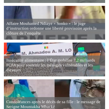
Affaire Mouhamed Ndiaye « Sonko » : le juge
d’instruction ordonne une liberté provisoire après la
clôture de l’enquête
Insécurité alimentaire : l’État mobilise 7,2 milliards
FCFA pour soutenir les ménages vulnérables et les
éleveurs
Condoléances après le décès de sa fille : le message de
Serigne Mountakha Mbacké