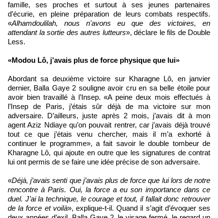
famille, ses proches et surtout à ses jeunes partenaires
d’écurie, en pleine préparation de leurs combats respectifs.
«
Alhamdoulilah, nous n'avons eu que des victoires, en
attendant la sortie des autres lutteurs
», déclare le fils de Double
Less.
«Modou Lô, j’avais plus de force physique que lui»
Abordant sa deuxième victoire sur Kharagne Lô, en janvier
dernier, Balla Gaye 2 souligne avoir cru en sa belle étoile pour
avoir bien travaillé à l’Insep. «A peine deux mois effectués à
l’Insep de Paris, j’étais sûr déjà de ma victoire sur mon
adversaire. D’ailleurs, juste après 2 mois, j’avais dit à mon
agent Aziz Ndiaye qu’on pouvait rentrer, car j’avais déjà trouvé
tout ce que j’étais venu chercher, mais il m’a exhorté à
continuer le programme», a fait savoir le double tombeur de
Kharagne Lô, qui ajoute en outre que les signatures de contrat
lui ont permis de se faire une idée précise de son adversaire.
«
Déjà, j’avais senti que j’avais plus de force que lui lors de notre
rencontre à Paris. Oui, la force a eu son importance dans ce
duel. J’ai la technique, le courage et tout, il fallait donc retrouver
de la force et voilà
», explique-t-il. Quand il s’agit d’évoquer ses
deux années d’exil, Balla Gaye 2, le visage fermé, le regard un