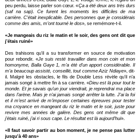
peu perdu, laisse parler son cœur. «
Ça a été deux ans très durs
(saf na sap). Ce furent les moments les difficiles de ma
carrière. C’était inexplicable. Des personnes que je considérais
comme des amis, m’ont tourné le dos
», se remémore-t-il.
«Je mangeais du riz le matin et le soir, des gens ont dit que
j’étais ruiné»
Des trahisons qu’il a su transformer en source de motivation
pour rebondir. «
Je suis resté travailler dans mon coin et mon
homonyme, Balla Gaye 1, m’a été d’un apport considérable. Il
m’a beaucoup assisté, conseillé, tout comme Aziz Ndiaye
», dit-
il. Malgré les obstacles, le fils de Double Less révèle qu’il n’a
jamais songé à mettre fin à sa carrière. «
Dieu est là pour tout le
monde. Et je savais qu’un jour viendrait, je reprendrai ma place
dans l’arène. Mais je n’ai jamais songé arrêter la lutte. J’ai la foi
et il m’est arrivé de m’imposer certaines épreuves pour tester
ma croyance en mangeant du riz le matin et le soir, juste pour
revivre mes années de galère. Des gens ont même dit que
j’étais ruiné, j’ai ri sous cape. Le résultat est là aujourd’hui
».
«Il faut savoir partir au bon moment, je ne pense pas lutter
jusqu'à 40 ans»