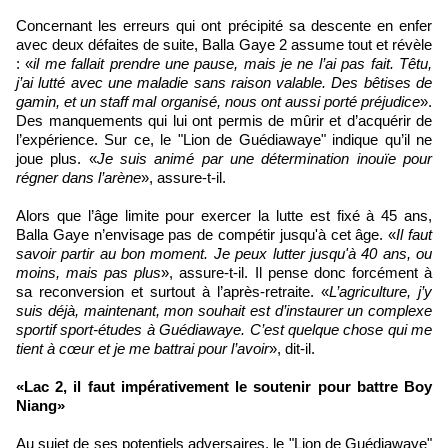
Concernant les erreurs qui ont précipité sa descente en enfer
avec deux défaites de suite, Balla Gaye 2 assume tout et révèle
: «
il me fallait prendre une pause, mais je ne l’ai pas fait. Têtu,
j’ai lutté avec une maladie sans raison valable. Des bêtises de
gamin, et un staff mal organisé, nous ont aussi porté préjudice
».
Des manquements qui lui ont permis de mûrir et d’acquérir de
l’expérience. Sur ce, le "Lion de Guédiawaye" indique qu’il ne
joue plus. «
Je suis animé par une détermination inouïe pour
régner dans l’arène
», assure-t-il.
Alors que l’âge limite pour exercer la lutte est fixé à 45 ans,
Balla Gaye n’envisage pas de compétir jusqu'à cet âge. «
Il faut
savoir partir au bon moment. Je peux lutter jusqu'à 40 ans, ou
moins, mais pas plus
», assure-t-il. Il pense donc forcément à
sa reconversion et surtout à l’après-retraite. «
L’agriculture, j’y
suis déjà, maintenant, mon souhait est d’instaurer un complexe
sportif sport-études à Guédiawaye. C’est quelque chose qui me
tient à cœur et je me battrai pour l’avoir
», dit-il.
«Lac 2, il faut impérativement le soutenir pour battre Boy
Niang»
Au sujet de ses potentiels adversaires, le "Lion de Guédiawaye"