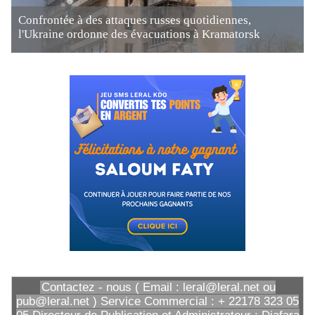
Confrontée à des attaques russes quotidiennes,
l'Ukraine ordonne des évacuations à Kramatorsk
Contactez - nous ( Email : leral@leral.net ou
pub@leral.net ) Service Commercial : + 22178 323 05