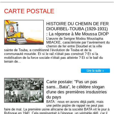
CARTE POSTALE
HISTOIRE DU CHEMIN DE FER
DIOURBEL-TOUBA (1929-1931)
: La réponse à Me Moussa DIOP
L’œuvre de Serigne Modou Moustapha
MBACKE, caractérisée par l’avènement du
chemin de fer entre Diourbel et la ville
sainte de Touba, a conditionné l’évolution de Touba et de la
communauté mouride. Et si le rail n’était pas construit ? Et si la
mobilisation de la force sociale n’était pas atteinte ? Et si le bail du
terrain de...
Carte postale: "Pas un pas
sans...Bata", le célèbre slogan
d'une des premières insdustries
du pays
BATA : nous en avons déjà parlé, mais
une petite piqûre de rappel ne peut pas
faire de mal. La première usine africaine de la société BATA vit le jour à
Rufisque en 1941. Cela représentait à l’époque, un véritable défi, car il