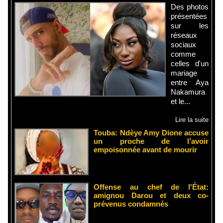
Des photos
présentées
sur les
réseaux
sociaux
comme
celles d'un
mariage
entre Aya
Nakamura
et le...
Lire la suite
Touba: Ndèye Amy Dione accuse
un proche de l’avoir
empoisonnée avant de mourir
Offense au chef de l'État:
amignou Darou et deux co-
prévenus condamnés