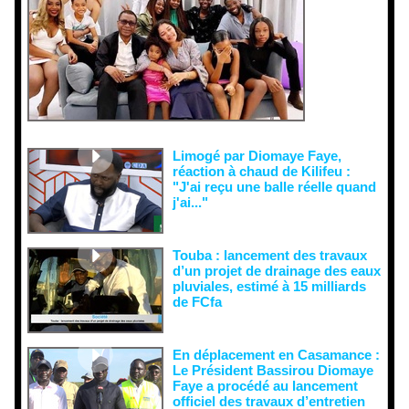
malveillant
es et aux
tentatives
de
récupératio
n visant à
semer le
doute...
Limogé par Diomaye Faye,
réaction à chaud de Kilifeu :
"J'ai reçu une balle réelle quand
j'ai..."
Touba : lancement des travaux
d’un projet de drainage des eaux
pluviales, estimé à 15 milliards
de FCfa ‎
En déplacement en Casamance :
Le Président Bassirou Diomaye
Faye a procédé au lancement
officiel des travaux d’entretien