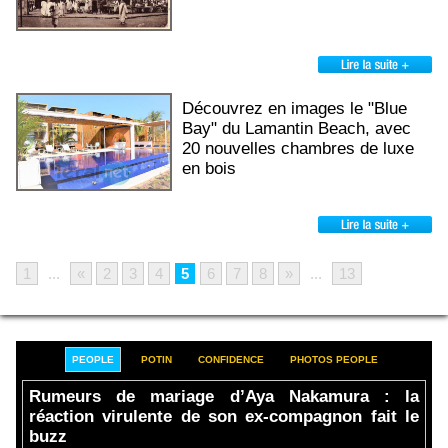
Découvrez en images le "Blue
Bay" du Lamantin Beach, avec
20 nouvelles chambres de luxe
en bois
1
...
«
2
3
4
5
6
7
8
»
...
13
PEOPLE
POTIN
CONFIDENCE
PHOTOS PEOPLE
Rumeurs de mariage d’Aya Nakamura : la
réaction virulente de son ex-compagnon fait le
buzz