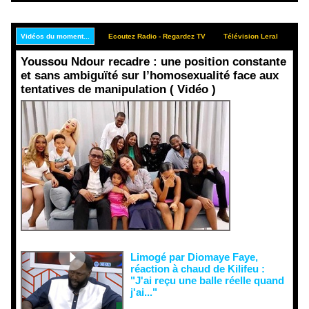
Vidéos du moment...
Ecoutez Radio - Regardez TV
Télévision Leral
Rep
Youssou Ndour recadre : une position constante
et sans ambiguïté sur l’homosexualité face aux
tentatives de manipulation ( Vidéo )
Face aux
interprétati
ons
malveillant
es et aux
tentatives
de
récupératio
n visant à
semer le
doute...
Limogé par Diomaye Faye,
réaction à chaud de Kilifeu :
"J'ai reçu une balle réelle quand
j'ai..."