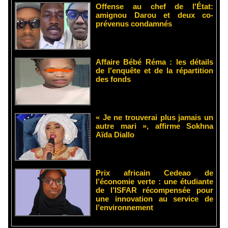
Offense au chef de l'État:
amignou Darou et deux co-
prévenus condamnés
Affaire Bébé Réma : les détails
de l'enquête et de la répartition
des fonds
« Je ne trouverai plus jamais un
autre mari », affirme Sokhna
Aïda Diallo
Prix africain Cedeao de
l’économie verte : une étudiante
de l’ISFAR récompensée pour
une innovation au service de
l’environnement