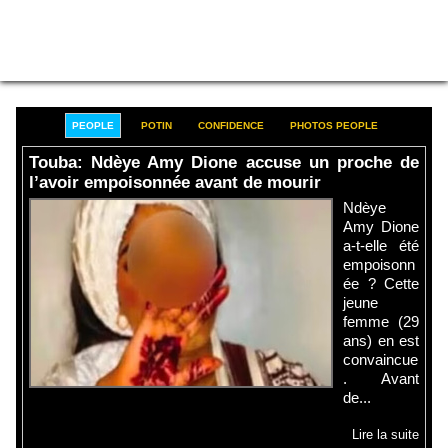
PEOPLE
POTIN
CONFIDENCE
PHOTOS PEOPLE
Touba: Ndèye Amy Dione accuse un proche de
l’avoir empoisonnée avant de mourir
Ndèye
Amy Dione
a-t-elle été
empoisonn
ée ? Cette
jeune
femme (29
ans) en est
convaincue
. Avant
de...
Lire la suite