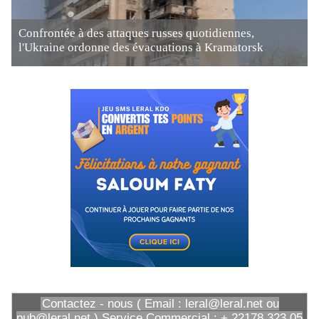
Confrontée à des attaques russes quotidiennes,
l'Ukraine ordonne des évacuations à Kramatorsk
Contactez - nous ( Email : leral@leral.net ou
pub@leral.net ) Service Commercial : + 22178 323 05