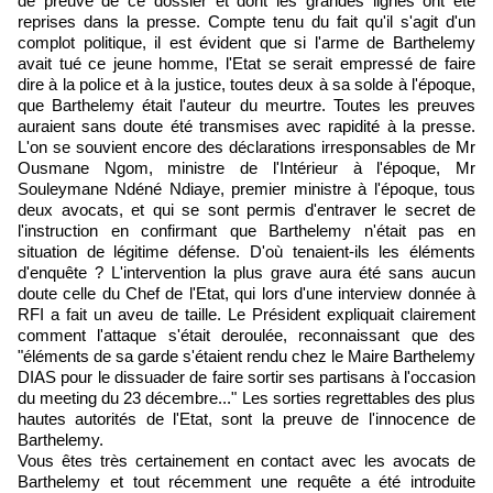
de preuve de ce dossier et dont les grandes lignes ont été
reprises dans la presse. Compte tenu du fait qu'il s'agit d'un
complot politique, il est évident que si l'arme de Barthelemy
avait tué ce jeune homme, l'Etat se serait empressé de faire
dire à la police et à la justice, toutes deux à sa solde à l'époque,
que Barthelemy était l'auteur du meurtre. Toutes les preuves
auraient sans doute été transmises avec rapidité à la presse.
L'on se souvient encore des déclarations irresponsables de Mr
Ousmane Ngom, ministre de l'Intérieur à l'époque, Mr
Souleymane Ndéné Ndiaye, premier ministre à l'époque, tous
deux avocats, et qui se sont permis d'entraver le secret de
l'instruction en confirmant que Barthelemy n'était pas en
situation de légitime défense. D'où tenaient-ils les éléments
d'enquête ? L'intervention la plus grave aura été sans aucun
doute celle du Chef de l'Etat, qui lors d'une interview donnée à
RFI a fait un aveu de taille. Le Président expliquait clairement
comment l'attaque s'était deroulée, reconnaissant que des
"éléments de sa garde s'étaient rendu chez le Maire Barthelemy
DIAS pour le dissuader de faire sortir ses partisans à l'occasion
du meeting du 23 décembre..." Les sorties regrettables des plus
hautes autorités de l'Etat, sont la preuve de l'innocence de
Barthelemy.
Vous êtes très certainement en contact avec les avocats de
Barthelemy et tout récemment une requête a été introduite