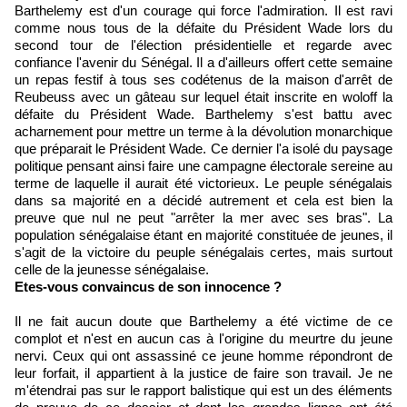
Barthelemy est d'un courage qui force l'admiration. Il est ravi
comme nous tous de la défaite du Président Wade lors du
second tour de l'élection présidentielle et regarde avec
confiance l'avenir du Sénégal. Il a d'ailleurs offert cette semaine
un repas festif à tous ses codétenus de la maison d'arrêt de
Reubeuss avec un gâteau sur lequel était inscrite en woloff la
défaite du Président Wade. Barthelemy s'est battu avec
acharnement pour mettre un terme à la dévolution monarchique
que préparait le Président Wade. Ce dernier l'a isolé du paysage
politique pensant ainsi faire une campagne électorale sereine au
terme de laquelle il aurait été victorieux. Le peuple sénégalais
dans sa majorité en a décidé autrement et cela est bien la
preuve que nul ne peut "arrêter la mer avec ses bras". La
population sénégalaise étant en majorité constituée de jeunes, il
s'agit de la victoire du peuple sénégalais certes, mais surtout
celle de la jeunesse sénégalaise.
Etes-vous convaincus de son innocence ?
Il ne fait aucun doute que Barthelemy a été victime de ce
complot et n'est en aucun cas à l'origine du meurtre du jeune
nervi. Ceux qui ont assassiné ce jeune homme répondront de
leur forfait, il appartient à la justice de faire son travail. Je ne
m'étendrai pas sur le rapport balistique qui est un des éléments