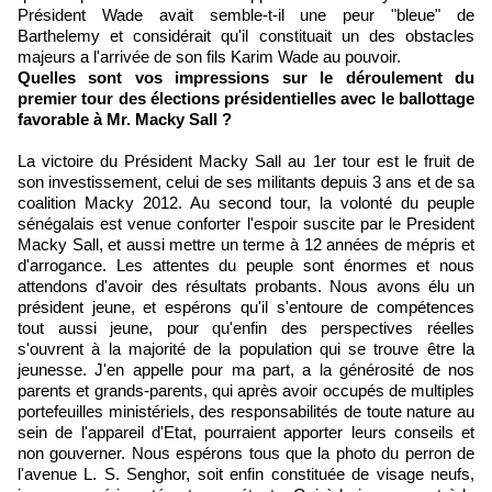
Président Wade avait semble-t-il une peur "bleue" de
Barthelemy et considérait qu'il constituait un des obstacles
majeurs a l'arrivée de son fils Karim Wade au pouvoir.
Quelles sont vos impressions sur le déroulement du
premier tour des élections présidentielles avec le ballottage
favorable à Mr. Macky Sall ?
La victoire du Président Macky Sall au 1er tour est le fruit de
son investissement, celui de ses militants depuis 3 ans et de sa
coalition Macky 2012. Au second tour, la volonté du peuple
sénégalais est venue conforter l'espoir suscite par le President
Macky Sall, et aussi mettre un terme à 12 années de mépris et
d'arrogance. Les attentes du peuple sont énormes et nous
attendons d'avoir des résultats probants. Nous avons élu un
président jeune, et espérons qu'il s'entoure de compétences
tout aussi jeune, pour qu'enfin des perspectives réelles
s'ouvrent à la majorité de la population qui se trouve être la
jeunesse. J'en appelle pour ma part, a la générosité de nos
parents et grands-parents, qui après avoir occupés de multiples
portefeuilles ministériels, des responsabilités de toute nature au
sein de l'appareil d'Etat, pourraient apporter leurs conseils et
non gouverner. Nous espérons tous que la photo du perron de
l'avenue L. S. Senghor, soit enfin constituée de visage neufs,