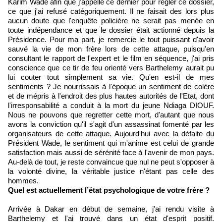
Karim Wade afin que j'appelle ce dernier pour régler ce dossier,
ce que j'ai refusé catégoriquement. Il ne faisait des lors plus
aucun doute que l'enquête policière ne serait pas menée en
toute indépendance et que le dossier était actionné depuis la
Présidence. Pour ma part, je remercie le tout puissant d'avoir
sauvé la vie de mon frère lors de cette attaque, puisqu'en
consultant le rapport de l'expert et le film en séquence, j'ai pris
conscience que ce tir de feu orienté vers Barthelemy aurait pu
lui couter tout simplement sa vie. Qu'en est-il de mes
sentiments ? Je nourrissais à l'époque un sentiment de colère
et de mépris à l'endroit des plus hautes autorités de l'Etat, dont
l'irresponsabilité a conduit à la mort du jeune Ndiaga DIOUF.
Nous ne pouvons que regretter cette mort, d'autant que nous
avons la conviction qu'il s'agit d'un assassinat fomenté par les
organisateurs de cette attaque. Aujourd'hui avec la défaite du
Président Wade, le sentiment qui m'anime est celui de grande
satisfaction mais aussi de sérénité face à l'avenir de mon pays.
Au-delà de tout, je reste convaincue que nul ne peut s'opposer à
la volonté divine, la véritable justice n'étant pas celle des
hommes.
Quel est actuellement l’état psychologique de votre frère ?
Arrivée à Dakar en début de semaine, j'ai rendu visite à
Barthelemy et l'ai trouvé dans un état d'esprit positif.