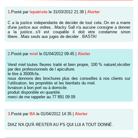
1.
Posté par
lepatriote
le 31/03/2012 21:38
|
Alerter
C a la justice independante de decider de tout cela..On en a marre
d'une justice aux ordres...Macky Sall n'a aucune consigne a donner
a la justice...s'il est coupable il doit etre condamne sinon
libere...Mais seuls aux juges de decider . BASTA!
2.
Posté par
miel
le 01/04/2012 09:45
|
Alerter
Vend miel toutes fleures traité et bien propre, 100 % naturel,récolter
par des professionnels de l apiculture.
le litre à 3500fcfa.
nous donnons des brochures plus des conseilles à nos clients sur
l’utilisation, les propriétés et les bienfaits du miel.
livraison à bon port ou à domicile.
produit disponible en quantité.
merci de me rappeler au 77 891 09 09
3.
Posté par
BA
le 01/04/2012 14:35
|
Alerter
DIAZ N'A QU'À RESTER AU PS QUI LUI A TOUT DONNÉ.