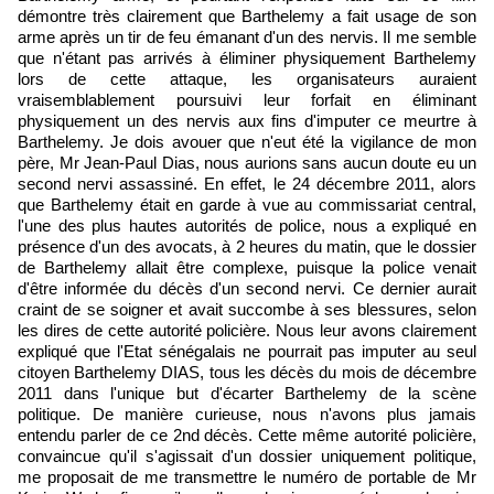
démontre très clairement que Barthelemy a fait usage de son
arme après un tir de feu émanant d'un des nervis. Il me semble
que n'étant pas arrivés à éliminer physiquement Barthelemy
lors de cette attaque, les organisateurs auraient
vraisemblablement poursuivi leur forfait en éliminant
physiquement un des nervis aux fins d'imputer ce meurtre à
Barthelemy. Je dois avouer que n'eut été la vigilance de mon
père, Mr Jean-Paul Dias, nous aurions sans aucun doute eu un
second nervi assassiné. En effet, le 24 décembre 2011, alors
que Barthelemy était en garde à vue au commissariat central,
l'une des plus hautes autorités de police, nous a expliqué en
présence d'un des avocats, à 2 heures du matin, que le dossier
de Barthelemy allait être complexe, puisque la police venait
d'être informée du décès d'un second nervi. Ce dernier aurait
craint de se soigner et avait succombe à ses blessures, selon
les dires de cette autorité policière. Nous leur avons clairement
expliqué que l'Etat sénégalais ne pourrait pas imputer au seul
citoyen Barthelemy DIAS, tous les décès du mois de décembre
2011 dans l'unique but d'écarter Barthelemy de la scène
politique. De manière curieuse, nous n'avons plus jamais
entendu parler de ce 2nd décès. Cette même autorité policière,
convaincue qu'il s'agissait d'un dossier uniquement politique,
me proposait de me transmettre le numéro de portable de Mr