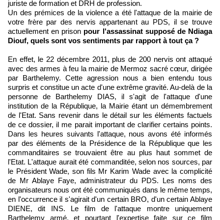
juriste de formation et DRH de profession.
Un des prémices de la violence a été l'attaque de la mairie de
votre frère par des nervis appartenant au PDS, il se trouve
actuellement en prison
pour l'assassinat supposé de Ndiaga
Diouf, quels sont vos sentiments par rapport à tout ça ?
En effet, le 22 décembre 2011, plus de 200 nervis ont attaqué
avec des armes à feu la mairie de Mermoz sacré cœur, dirigée
par Barthelemy. Cette agression nous a bien entendu tous
surpris et constitue un acte d'une extrême gravité. Au-delà de la
personne de Barthelemy DIAS, il s'agit de l'attaque d'une
institution de la République, la Mairie étant un démembrement
de l'Etat. Sans revenir dans le détail sur les éléments factuels
de ce dossier, il me parait important de clarifier certains points.
Dans les heures suivants l'attaque, nous avons été informés
par des éléments de la Présidence de la République que les
commanditaires se trouvaient être au plus haut sommet de
l'Etat. L'attaque aurait été commanditée, selon nos sources, par
le Président Wade, son fils Mr Karim Wade avec la complicité
de Mr Ablaye Faye, administrateur du PDS. Les noms des
organisateurs nous ont été communiqués dans le même temps,
en l'occurrence il s'agirait d'un certain BRO, d'un certain Ablaye
DIENE, dit INS. Le film de l'attaque montre uniquement
Barthelemy armé, et pourtant l'expertise faite sur ce film