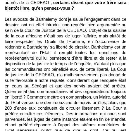
auprès de la CEDEAO ;
certains disent que votre frère sera
bientôt libre, qu'en pensez-vous ?
Les avocats de Barthelemy dont je salue l'engagement dans ce
dossier, ont en effet introduit une requête bien argumentée au
sein de la Cour de Justice de la CEDEAO. L'objet de la saisine
de la cour africaine n'était pas de juger l'affaire, mais plutôt de
faire respecter les Droits de l'Homme, en l'occurrence de
redonner a Barthelemy sa liberté de circuler. Barthelemy est un
représentant de l'Etat, il remplit toutes les conditions de
représentativité qui lui permettent d'être libre et de rester à la
disposition de la justice le temps de l'enquête, d'autant plus que
les commanditaires ont bénéficié eux, de cette liberté. La Cour
de justice de la CEDEAO, n'a malheureusement pas donné de
suite favorable à notre requête, considérant que l'enquête était
en cours au Sénégal et que des nervis avaient été arrêtés.
Qu'en est-il des commanditaires et des organisateurs toujours
en liberté ? Comment mettre en comparaison, un Maire, autorité
de l'Etat versus une demi-douzaine de nervis arrêtes, alors que
200 d'entre eux continuent de circuler librement ? La Cour a
préfère occulter ces éléments. Des informations qui nous sont
parvenues, les juges de cette instance étaient en fin de mandat,
et ont préfèré répondre à l'appel des sirènes monétaires de
l'Etat sénégalais plutôt que de dire le droit. Ce qui est