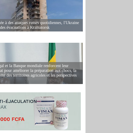
ée à des attaques russes quotidiennes, l'Ukraine
des évacuations à Kramatorsk
al et la Banque mondiale renforcent leur
iat pour améliorer la préparation aux chocs, la
ité des territoires agricoles et les perspectives
i