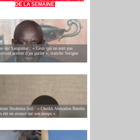
DE LA SEMAINE
e sur Sangomar : « Ceux qui ne sont pas
oivent arrêter d’en parler », tranche Serigne
miste Ibrahima Sall : « Cheikh Ahmadou Bamba
rs été en avance sur son temps »