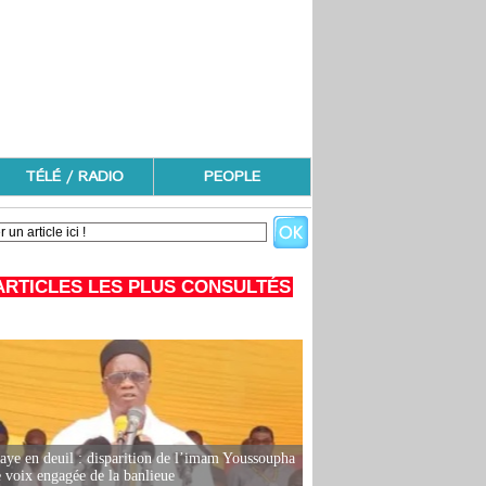
TÉLÉ / RADIO
PEOPLE
ARTICLES LES PLUS CONSULTÉS
ye en deuil : disparition de l’imam Youssoupha
e voix engagée de la banlieue