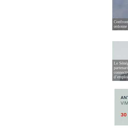
Confront
ordonne 
Le Sénég
partenar
connectiv
d’emplo