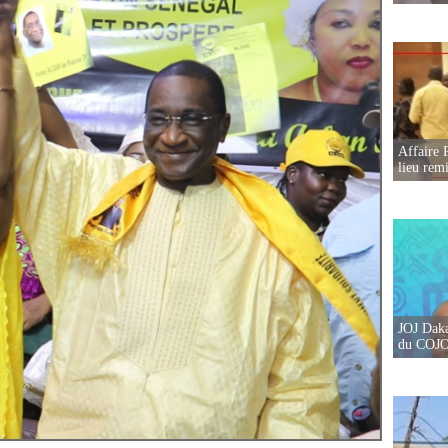
Affaire 
lieu rem
JOJ Daka
du COJOJ