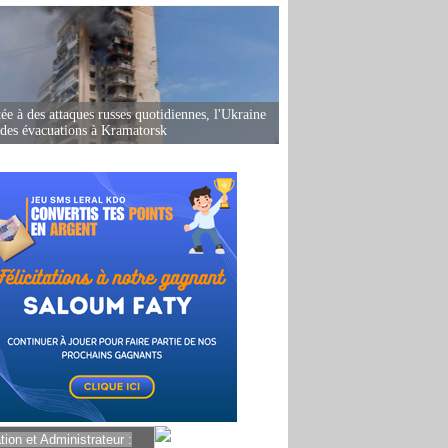
ée à des attaques russes quotidiennes, l'Ukraine
des évacuations à Kramatorsk
ion et Administrateur :