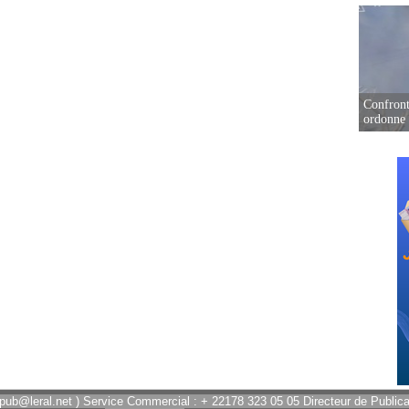
Confront
ordonne 
 pub@leral.net ) Service Commercial : + 22178 323 05 05 Directeur de Publicat