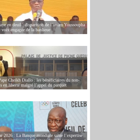
ye en deuil : disparition de l’imam Youssoupha
e voix engagée de la banlieue
Pape Cheikh Diallo : les bénéficiaires du non-
is en liberté malgré l’appel du parquet
r 2026 : La Banque mondiale salue l’expertise