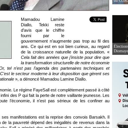
du COJOJ
Mamadou Lamine
Diallo, Tekki reste
d’avis que le chiffre
fourni par le
gouvernement n’augmente pas trop au fil des
ans. Ce qui est en soi bien curieux, au regard
Élection
Diomaye 
de la croissance naturelle de la population. «
Cela fait des années que j’insiste pour dire que
la transformation structurelle de notre économie
Or, tel n’est pas l’agenda des partenaires techniques et
C’est le secteur moderne à leur disposition que gèrent ses
nationale
», a dénoncé Mamadou Lamine Diallo.
économie. Le régime FayeSall est complètement passé à côté
ni des P qui fait la perte de notre vaillante jeunesse. Les
oute l’économie, il n’est pas sérieux de les confiner au
 ses manifestations est la reprise des convois Barsakh. Il
n de la pauvreté dépend des inégalités de revenus dans la
acky Sall a généré des milliardaires à partir des marchés