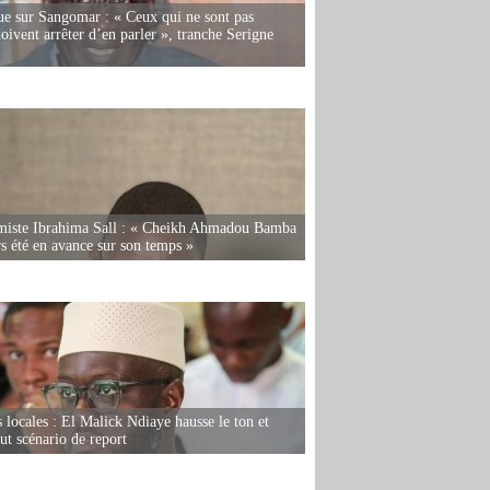
e sur Sangomar : « Ceux qui ne sont pas
oivent arrêter d’en parler », tranche Serigne
miste Ibrahima Sall : « Cheikh Ahmadou Bamba
rs été en avance sur son temps »
s locales : El Malick Ndiaye hausse le ton et
out scénario de report