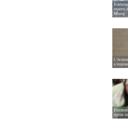
Polémiqu
experts d
Mboup
L’écono
a toujou
Élection
rejette t