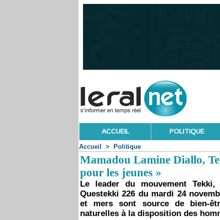
ACCUEIL
POLITIQUE
Accueil
>
Politique
Mamadou Lamine Diallo, Tek
pour les jeunes »
Le leader du mouvement Tekki,
Questekki 226 du mardi 24 novembre
et mers sont source de bien-êtr
naturelles à la disposition des ho