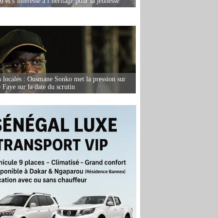
 et s’intéresse à l’héritage pour la jeunesse
s locales : Ousmane Sonko met la pression sur
Faye sur la date du scrutin