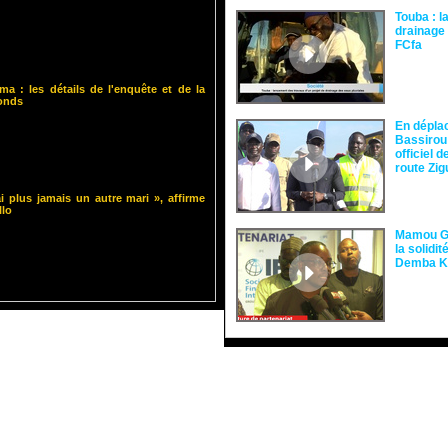
Touba : l
drainage 
FCfa ‎
ma : les détails de l'enquête et de la
fonds
En dépla
Bassirou
officiel 
route Zi
i plus jamais un autre mari », affirme
llo
Mamou Gu
la solidi
Demba 