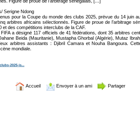
nnés. Figure de proue de l’arbitrage sénégalais, […]
bs/ Serigne Ndong
 retenus pour la Coupe du monde des clubs 2025, prévue du 14 juin au
nq arbitres africains sélectionnés. Figure de proue de l’arbitrage sé
0 et des compétitions interclubs de la CAF.
la FIFA a désigné 117 officiels de 41 fédérations, dont 35 arbitres ce
 Dahane Beida (Mauritanie), Mustapha Ghorbal (Algérie), Mutaz Ibra
x arbitres assistants : Djibril Camara et Nouha Bangoura. Cette 
 scène mondiale.
lubs-2025-is...
Accueil
Envoyer à un ami
Partager