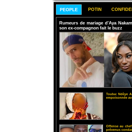
POTIN
CONFID
PEOPLE
Rumeurs de mariage d’Aya Nakamur
son ex-compagnon fait le buzz
Touba: Ndèye Am
empoisonnée ava
Offense au chef
prévenus cond