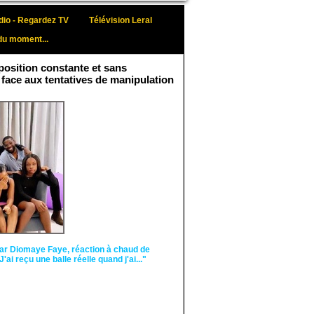
io - Regardez TV
Télévision Leral
du moment...
osition constante et sans
 face aux tentatives de manipulation
Face aux interprétations
malveillantes et aux
tentatives de
récupération visant à
semer le doute...
ar Diomaye Faye, réaction à chaud de
"J'ai reçu une balle réelle quand j'ai..."