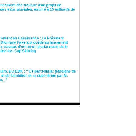
ancement des travaux d’un projet de
des eaux pluviales, estimé à 15 milliards de
cement en Casamance : Le Président
 Diomaye Faye a procédé au lancement
des travaux d’entretien pluriannuels de la
guinchor–Cap Skirring
iro, DG EDK : “ Ce partenariat témoigne de
té et de l’ambition du groupe dirigé par M.
Ka…”