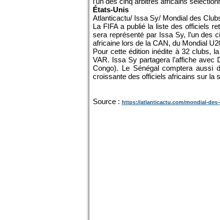
l’un des cinq arbitres africains sélectio
États-Unis
Atlanticactu/ Issa Sy/ Mondial des Clu
La FIFA a publié la liste des officiels
sera représenté par Issa Sy, l’un des ci
africaine lors de la CAN, du Mondial U2
Pour cette édition inédite à 32 clubs, 
VAR. Issa Sy partagera l’affiche avec
Congo). Le Sénégal comptera aussi deu
croissante des officiels africains sur la
Source :
https://atlanticactu.com/mondial-des-c