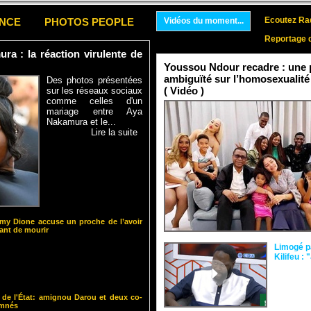
Ecoutez Rad
ENCE
PHOTOS PEOPLE
Vidéos du moment...
Reportage 
a : la réaction virulente de
Youssou Ndour recadre : une p
ambiguïté sur l’homosexualité
Des photos présentées
( Vidéo )
sur les réseaux sociaux
comme celles d'un
mariage entre Aya
Nakamura et le...
Lire la suite
y Dione accuse un proche de l’avoir
nt de mourir
Limogé p
Kilifeu : 
 de l'État: amignou Darou et deux co-
amnés