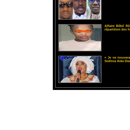
Affaire Bébé Ré
répartition des 
« Je ne trouvera
Sokhna Aïda Dia