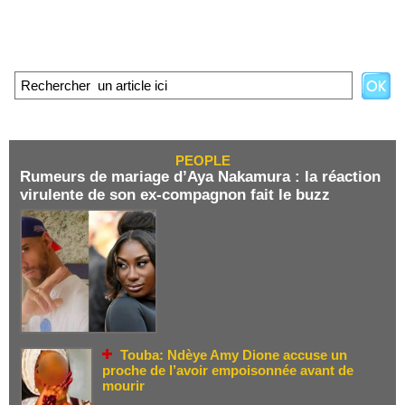
PEOPLE
Rumeurs de mariage d’Aya Nakamura : la réaction
virulente de son ex-compagnon fait le buzz
Touba: Ndèye Amy Dione accuse un
proche de l’avoir empoisonnée avant de
mourir