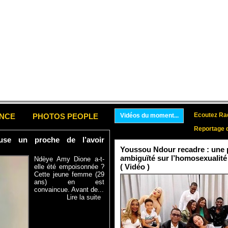
Ecoutez Rad
ENCE
PHOTOS PEOPLE
Vidéos du moment...
Reportage 
se un proche de l’avoir
Youssou Ndour recadre : une p
ambiguïté sur l’homosexualité
Ndèye Amy Dione a-t-
( Vidéo )
elle été empoisonnée ?
Cette jeune femme (29
ans) en est
convaincue. Avant de...
Lire la suite