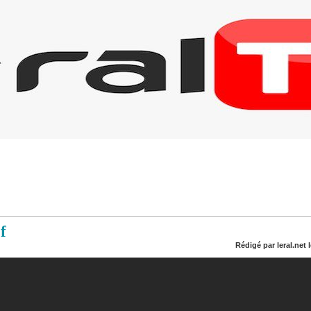
f
Rédigé par leral.net 