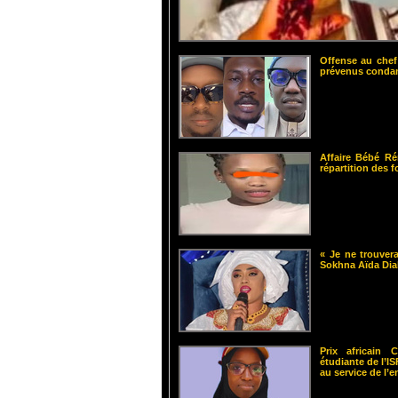
Offense au chef
prévenus cond
Affaire Bébé Ré
répartition des 
« Je ne trouvera
Sokhna Aïda Dia
Prix africain
étudiante de l’
au service de l’