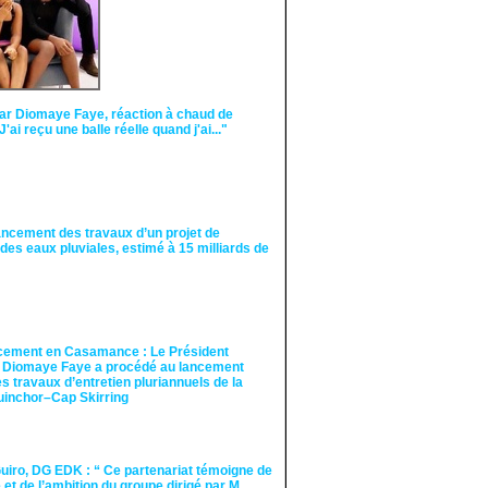
ar Diomaye Faye, réaction à chaud de
"J'ai reçu une balle réelle quand j'ai..."
ancement des travaux d’un projet de
des eaux pluviales, estimé à 15 milliards de
cement en Casamance : Le Président
 Diomaye Faye a procédé au lancement
des travaux d’entretien pluriannuels de la
guinchor–Cap Skirring
iro, DG EDK : “ Ce partenariat témoigne de
té et de l’ambition du groupe dirigé par M.