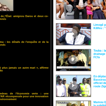
 de l'État: amignou Darou et deux co-
amnés
Limogé p
Kilifeu : 
ma : les détails de l'enquête et de la
fonds
Touba : l
drainage 
FCfa ‎
i plus jamais un autre mari », affirme
llo
En dépla
Bassirou
officiel 
route Zi
 Cedeao de l’économie verte : une
ISFAR récompensée pour une innovation
environnement
Mamou Gu
la solidi