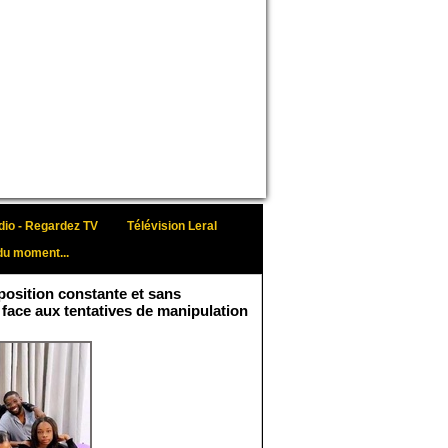
io - Regardez TV
Télévision Leral
du moment...
osition constante et sans
 face aux tentatives de manipulation
Face aux interprétations
malveillantes et aux
tentatives de
récupération visant à
semer le doute...