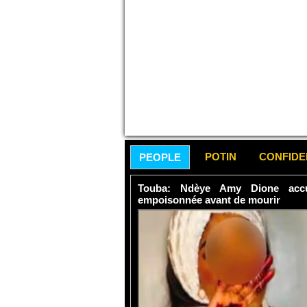
POTIN
CONFID
PEOPLE
Touba: Ndèye Amy Dione accu
empoisonnée avant de mourir