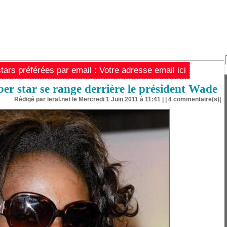
ars préférées par email : Votre adresse email ici
r star se range derrière le président Wade
Rédigé par leral.net le Mercredi 1 Juin 2011 à 11:41 | |
4
commentaire(s)|