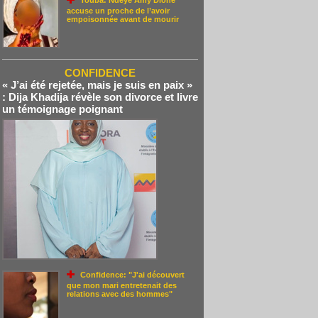
Touba: Ndèye Amy Dione
accuse un proche de l’avoir
empoisonnée avant de mourir
CONFIDENCE
« J’ai été rejetée, mais je suis en paix »
: Dija Khadija révèle son divorce et livre
un témoignage poignant
Confidence: "J'ai découvert
que mon mari entretenait des
relations avec des hommes"