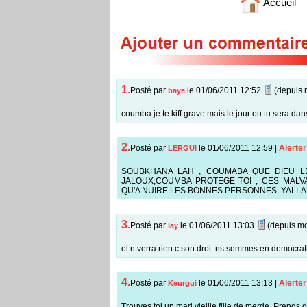
Accueil
1.
Posté par
le 01/06/2011 12:52
(depuis 
baye
coumba je te kiff grave mais le jour ou tu sera dans
2.
Posté par
le 01/06/2011 12:59
|
Alerter
LERGUI
SOUBKHANA LAH , COUMABA QUE DIEU L
JALOUX,COUMBA PROTEGE TOI , CES MALV
QU'A NUIRE LES BONNES PERSONNES .YALLAH
3.
Posté par
le 01/06/2011 13:03
(depuis mo
lay
el n verra rien.c son droi. ns sommes en democrat
4.
Posté par
le 01/06/2011 13:13
|
Alerter
Keurgui
Trouves toi un mari vieille fille de merde. Prend