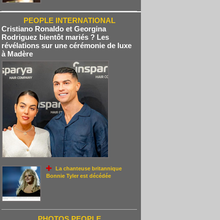
PEOPLE INTERNATIONAL
Cristiano Ronaldo et Georgina
Rodriguez bientôt mariés ? Les
révélations sur une cérémonie de luxe
à Madère
La chanteuse britannique
Bonnie Tyler est décédée
PHOTOS PEOPLE