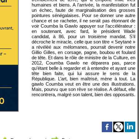
humaines et biens. A l’arrivée, la manifestation fut
un échec, faute de marginalisation des grosses
pointures sénégalaises. Pour se donner une autre
chance et se racheter, il ne serait pas étonnant de
voir Coumba la Gawlo appuyer sur l’accélérateur :
en soutenant, avec fard, le président Wade
candidat, à 86, pour un troisième mandat. S’il
décroche le miracle, celle que son titre « Seytané »
a révéléé aux mélomanes, pourrait devenir notre
Gillio Gilles, en corsage, pagne, boubou et foulard
de tête. Et dans le rôle de ministre de la Culture, en
2012, Coumba Gawlo ne déparera pas, parce
qu’étant belle à regarder et à entendre et ayant une
tête bien faite, qui lui assure le sens de la
République. L’art, bien maîtrisé, mène à tout. La
gawlo Coumba veut en être une des illustrations.
Mais, pourvu que son rêve se réalise. A défaut, elle
rencontrera, malgré son talent, bien des opposants.