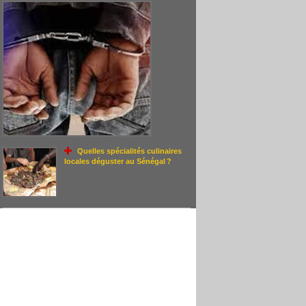
Quelles spécialités culinaires
locales déguster au Sénégal ?