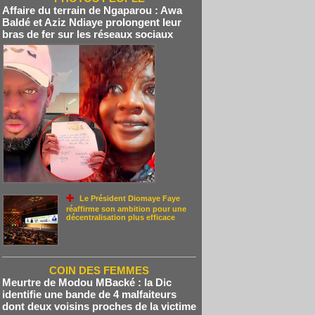
Affaire du terrain de Ngaparou : Awa
Baldé et Aziz Ndiaye prolongent leur
bras de fer sur les réseaux sociaux
Le Président Diomaye Faye
réaffirme son ambition pour une
décentralisation plus efficace
COIN DES FEMMES
Meurtre de Modou MBacké : la Dic
identifie une bande de 4 malfaiteurs
dont deux voisins proches de la victime