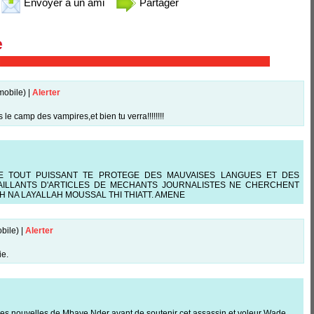
Envoyer à un ami
Partager
mobile)
|
Alerter
 le camp des vampires,et bien tu verra!!!!!!!!
E TOUT PUISSANT TE PROTEGE DES MAUVAISES LANGUES ET DES
AILLANTS D'ARTICLES DE MECHANTS JOURNALISTES NE CHERCHENT
 NA LAYALLAH MOUSSAL THI THIATT. AMENE
bile)
|
Alerter
ie.
s des nouvelles de Mbaye Nder avant de soutenir cet assassin et voleur Wade.