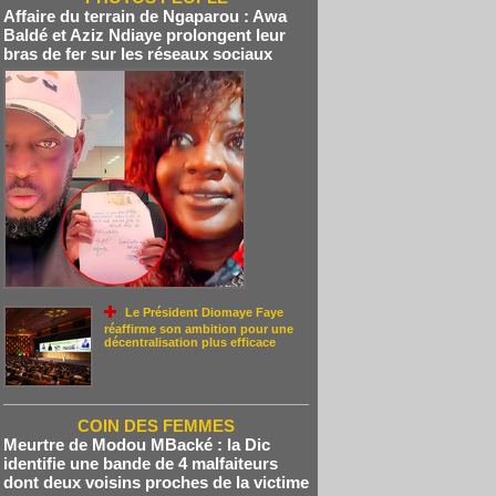
Affaire du terrain de Ngaparou : Awa
Baldé et Aziz Ndiaye prolongent leur
bras de fer sur les réseaux sociaux
Le Président Diomaye Faye
réaffirme son ambition pour une
décentralisation plus efficace
COIN DES FEMMES
Meurtre de Modou MBacké : la Dic
identifie une bande de 4 malfaiteurs
dont deux voisins proches de la victime