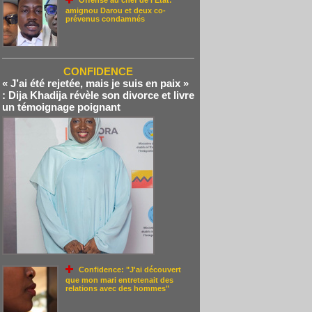
Offense au chef de l'État:
amignou Darou et deux co-
prévenus condamnés
CONFIDENCE
« J’ai été rejetée, mais je suis en paix »
: Dija Khadija révèle son divorce et livre
un témoignage poignant
Confidence: "J'ai découvert
que mon mari entretenait des
relations avec des hommes"