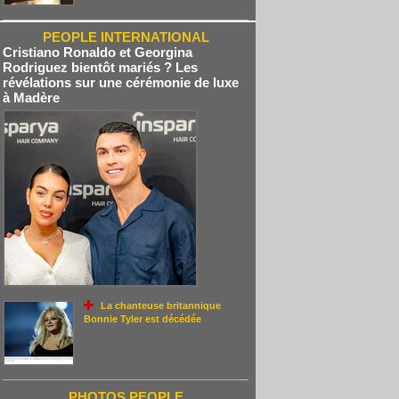
PEOPLE INTERNATIONAL
Cristiano Ronaldo et Georgina
Rodriguez bientôt mariés ? Les
révélations sur une cérémonie de luxe
à Madère
La chanteuse britannique
Bonnie Tyler est décédée
PHOTOS PEOPLE