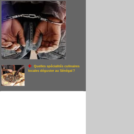
Quelles spécialités culinaires
locales déguster au Sénégal ?