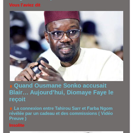
Vous l'aviez dit
Quand Ousmane Sonko accusait
Blair… Aujourd’hui, Diomaye Faye le
reçoit
La connexion entre Tahirou Sarr et Farba Ngom
révélée par un cadeau et des commissions ( Vidéo
Preuve )
Insolite