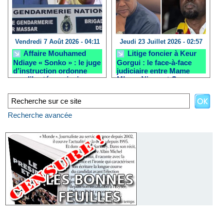
Vendredi 7 Août 2026 - 04:11
Jeudi 23 Juillet 2026 - 02:57
Affaire Mouhamed
Litige foncier à Keur
Ndiaye « Sonko » : le juge
Gorgui : le face-à-face
d’instruction ordonne
judiciaire entre Mame
une liberté provisoire
Mbaye Niang et Ousmane
après la clôture de
Sonko reporté
l’enquête
Recherche avancée