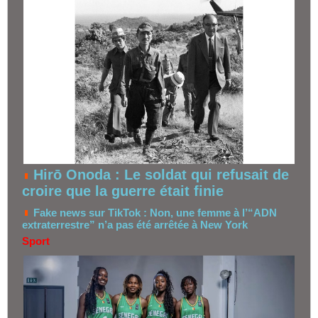
Hirō Onoda : Le soldat qui refusait de
croire que la guerre était finie
Fake news sur TikTok : Non, une femme à l’“ADN
extraterrestre” n’a pas été arrêtée à New York
Sport