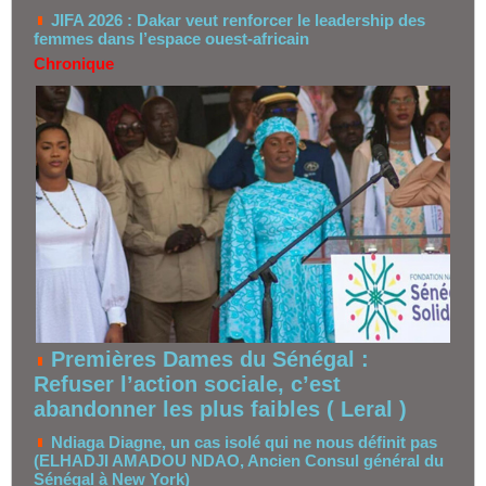
JIFA 2026 : Dakar veut renforcer le leadership des
femmes dans l’espace ouest-africain
Chronique
Premières Dames du Sénégal :
Refuser l’action sociale, c’est
abandonner les plus faibles ( Leral )
Ndiaga Diagne, un cas isolé qui ne nous définit pas
(ELHADJI AMADOU NDAO, Ancien Consul général du
Sénégal à New York)