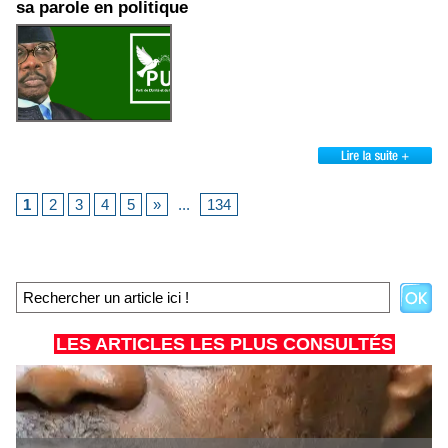
sa parole en politique
1
2
3
4
5
»
...
134
LES ARTICLES LES PLUS CONSULTÉS