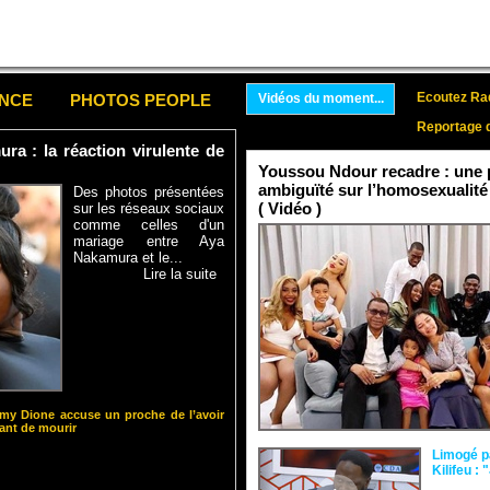
Ecoutez Rad
ENCE
PHOTOS PEOPLE
Vidéos du moment...
Reportage 
a : la réaction virulente de
Youssou Ndour recadre : une p
ambiguïté sur l’homosexualité
Des photos présentées
( Vidéo )
sur les réseaux sociaux
comme celles d'un
mariage entre Aya
Nakamura et le...
Lire la suite
y Dione accuse un proche de l’avoir
nt de mourir
Limogé p
Kilifeu : 