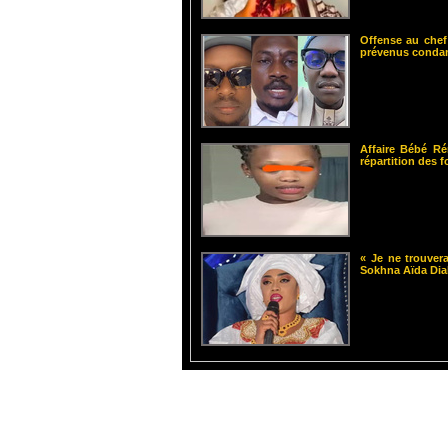
Offense au chef
prévenus cond
Affaire Bébé Ré
répartition des 
« Je ne trouvera
Sokhna Aïda Dia