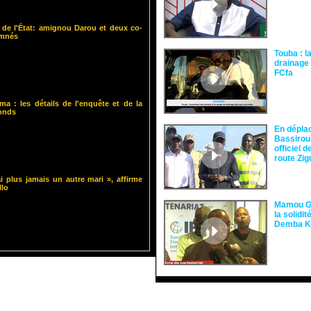
 de l'État: amignou Darou et deux co-
amnés
Touba : l
drainage 
FCfa ‎
ma : les détails de l'enquête et de la
fonds
En dépla
Bassirou
officiel 
route Zi
i plus jamais un autre mari », affirme
llo
Mamou Gu
la solidi
Demba 