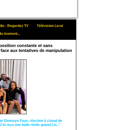
io - Regardez TV
Télévision Leral
du moment...
osition constante et sans
 face aux tentatives de manipulation
Face aux interprétations
malveillantes et aux
tentatives de
récupération visant à
semer le doute...
ar Diomaye Faye, réaction à chaud de
"J'ai reçu une balle réelle quand j'ai..."