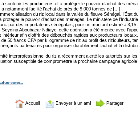
à soutenir les producteurs et à protéger le pouvoir d’achat des mén
 a notamment facilité l’achat de près de 9 000 tonnes de […]
ercialisation du riz local dans la vallée du fleuve Sénégal, l’État
 à protéger le pouvoir d’achat des ménages. Le ministère de l’Indust
blanc par des importateurs sénégalais, pour un montant estimé à 3,15 
e, Seydina Aboubacar Ndiaye, cette opération a été menée avec l’appu
intérieur afin d’offrir des débouchés rapides aux producteurs locaux.
 de 50 francs CFA par kilogramme de riz au profit des riziculteurs, 
merçants partenaires pour organiser durablement l’achat et la distribu
Comité interprofessionnel du riz a récemment alerté les autorités sur l
ituation susceptible de compromettre la prochaine campagne agricole
cal-au-seneg...
Accueil
Envoyer à un ami
Partager