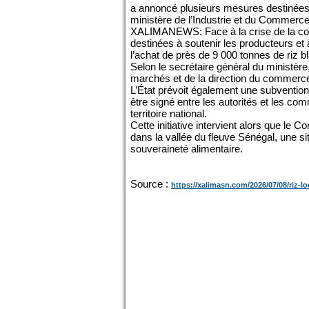
a annoncé plusieurs mesures destinées 
ministère de l’Industrie et du Commerce
XALIMANEWS: Face à la crise de la comm
destinées à soutenir les producteurs et
l’achat de près de 9 000 tonnes de riz 
Selon le secrétaire général du ministèr
marchés et de la direction du commerce 
L’État prévoit également une subvention
être signé entre les autorités et les com
territoire national.
Cette initiative intervient alors que le 
dans la vallée du fleuve Sénégal, une s
souveraineté alimentaire.
Source :
https://xalimasn.com/2026/07/08/riz-lo