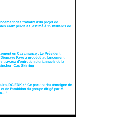
ancement des travaux d’un projet de
des eaux pluviales, estimé à 15 milliards de
cement en Casamance : Le Président
 Diomaye Faye a procédé au lancement
des travaux d’entretien pluriannuels de la
guinchor–Cap Skirring
iro, DG EDK : “ Ce partenariat témoigne de
té et de l’ambition du groupe dirigé par M.
Ka…”