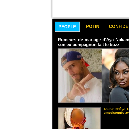
POTIN
CONFID
PEOPLE
Rumeurs de mariage d’Aya Nakamur
son ex-compagnon fait le buzz
Touba: Ndèye Am
empoisonnée ava