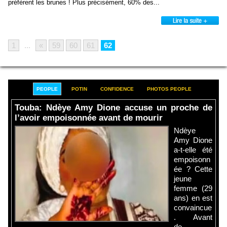
préfèrent les brunes ! Plus précisément, 60% des...
1
...
«
59
60
61
62
PEOPLE
POTIN
CONFIDENCE
PHOTOS PEOPLE
Touba: Ndèye Amy Dione accuse un proche de
l’avoir empoisonnée avant de mourir
Ndèye
Amy Dione
a-t-elle été
empoisonn
ée ? Cette
jeune
femme (29
ans) en est
convaincue
. Avant
de...