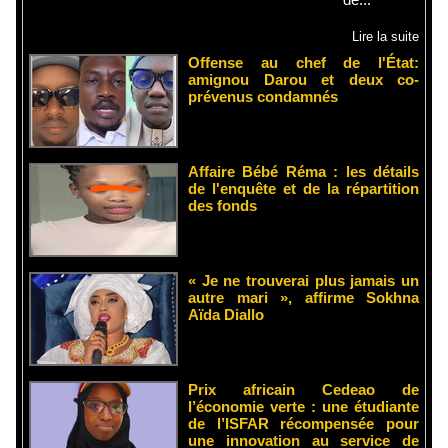
Lire la suite
Offense au chef de l'État:
amignou Darou et deux co-
prévenus condamnés
Affaire Bébé Réma : les détails
de l'enquête et de la répartition
des fonds
« Je ne trouverai plus jamais un
autre mari », affirme Sokhna
Aïda Diallo
Prix africain Cedeao de
l’économie verte : une étudiante
de l’ISFAR récompensée pour
une innovation au service de