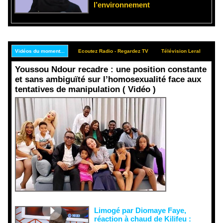
l’environnement
Vidéos du moment...
Ecoutez Radio - Regardez TV
Télévision Leral
Rep
Youssou Ndour recadre : une position constante
et sans ambiguïté sur l’homosexualité face aux
tentatives de manipulation ( Vidéo )
Face aux
interprétati
ons
malveillant
es et aux
tentatives
de
récupératio
n visant à
semer le
doute...
Limogé par Diomaye Faye,
réaction à chaud de Kilifeu :