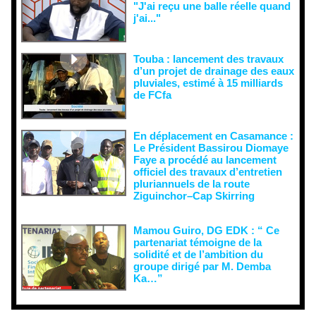
"J'ai reçu une balle réelle quand
j'ai..."
Touba : lancement des travaux
d’un projet de drainage des eaux
pluviales, estimé à 15 milliards
de FCfa ‎
En déplacement en Casamance :
Le Président Bassirou Diomaye
Faye a procédé au lancement
officiel des travaux d’entretien
pluriannuels de la route
Ziguinchor–Cap Skirring
Mamou Guiro, DG EDK : “ Ce
partenariat témoigne de la
solidité et de l’ambition du
groupe dirigé par M. Demba
Ka…”