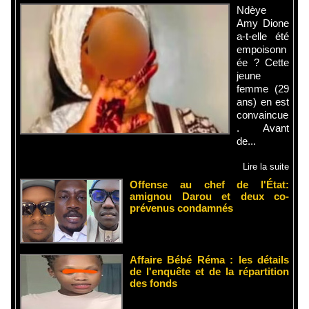
Ndèye
Amy Dione
a-t-elle été
empoisonn
ée ? Cette
jeune
femme (29
ans) en est
convaincue
. Avant
de...
Lire la suite
Offense au chef de l'État:
amignou Darou et deux co-
prévenus condamnés
Affaire Bébé Réma : les détails
de l'enquête et de la répartition
des fonds