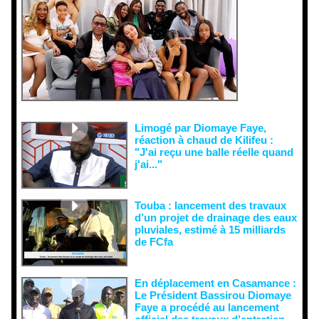
malveillant
es et aux
tentatives
de
récupératio
n visant à
semer le
doute...
Limogé par Diomaye Faye,
réaction à chaud de Kilifeu :
"J'ai reçu une balle réelle quand
j'ai..."
Touba : lancement des travaux
d’un projet de drainage des eaux
pluviales, estimé à 15 milliards
de FCfa ‎
En déplacement en Casamance :
Le Président Bassirou Diomaye
Faye a procédé au lancement