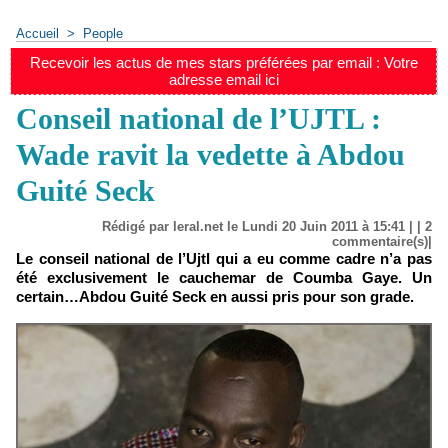
Accueil
>
People
Recevoir les actus de mes stars préférées par email : Votre
adresse email ici
Conseil national de l’UJTL :
Wade ravit la vedette à Abdou
Guité Seck
Rédigé par leral.net le Lundi 20 Juin 2011 à 15:41 | |
2
commentaire(s)|
Le conseil national de l’Ujtl qui a eu comme cadre n’a pas
été exclusivement le cauchemar de Coumba Gaye. Un
certain…Abdou Guité Seck en aussi pris pour son grade.