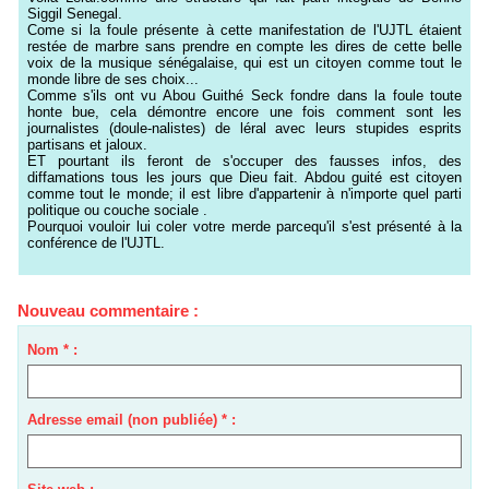
Siggil Senegal.
Come si la foule présente à cette manifestation de l'UJTL étaient
restée de marbre sans prendre en compte les dires de cette belle
voix de la musique sénégalaise, qui est un citoyen comme tout le
monde libre de ses choix...
Comme s'ils ont vu Abou Guithé Seck fondre dans la foule toute
honte bue, cela démontre encore une fois comment sont les
journalistes (doule-nalistes) de léral avec leurs stupides esprits
partisans et jaloux.
ET pourtant ils feront de s'occuper des fausses infos, des
diffamations tous les jours que Dieu fait. Abdou guité est citoyen
comme tout le monde; il est libre d'appartenir à n'importe quel parti
politique ou couche sociale .
Pourquoi vouloir lui coler votre merde parcequ'il s'est présenté à la
conférence de l'UJTL.
Nouveau commentaire :
Nom * :
Adresse email (non publiée) * :