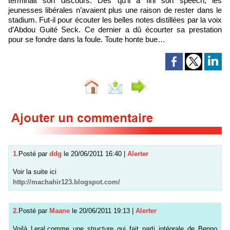
terminait son discours. Dès qu’il a fini son speech, les
jeunesses libérales n’avaient plus une raison de rester dans le
stadium. Fut-il pour écouter les belles notes distillées par la voix
d’Abdou Guité Seck. Ce dernier a dû écourter sa prestation
pour se fondre dans la foule. Toute honte bue…
1.
Posté par
ddg
le 20/06/2011 16:40
|
Alerter
Voir la suite ici
http://machahir123.blogspot.com/
2.
Posté par
Maane
le 20/06/2011 19:13
|
Alerter
Voilà Leral.comme une structure qui fait parti intégrale de Benno