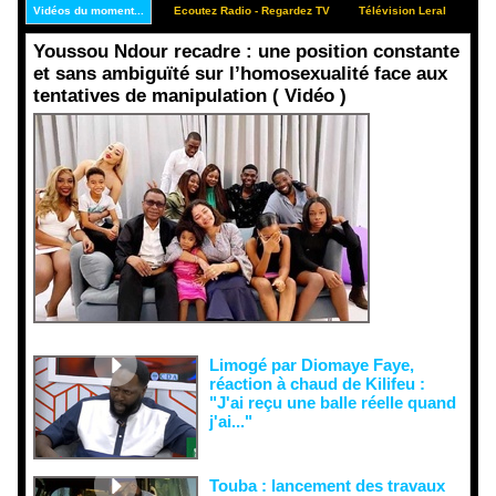
Vidéos du moment...
Ecoutez Radio - Regardez TV
Télévision Leral
Rep
Youssou Ndour recadre : une position constante
et sans ambiguïté sur l’homosexualité face aux
tentatives de manipulation ( Vidéo )
Face aux
interprétati
ons
malveillant
es et aux
tentatives
de
récupératio
n visant à
semer le
doute...
Limogé par Diomaye Faye,
réaction à chaud de Kilifeu :
"J'ai reçu une balle réelle quand
j'ai..."
Touba : lancement des travaux