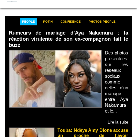
PEOPLE
POTIN
CONFIDENCE
PHOTOS PEOPLE
Rumeurs de mariage d’Aya Nakamura : la
réaction virulente de son ex-compagnon fait le
buzz
Des photos
présentées
sur les
réseaux
sociaux
comme
celles d'un
mariage
entre Aya
Nakamura
et le...
Lire la suite
Touba: Ndèye Amy Dione accuse
un proche de l’avoir