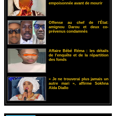
empoisonnée avant de mourir
Offense au chef de l'État:
amignou Darou et deux co-
prévenus condamnés
Affaire Bébé Réma : les détails
de l'enquête et de la répartition
des fonds
« Je ne trouverai plus jamais un
autre mari », affirme Sokhna
Aïda Diallo