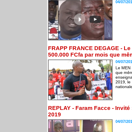
04/07/20
FRAPP FRANCE DEGAGE - Le ME
500.000 FCfa par mois que mêm
04/07/20
Le MEN a
que même
enseigna
2019, le
national
REPLAY - Faram Facce - Invité
2019
04/07/20