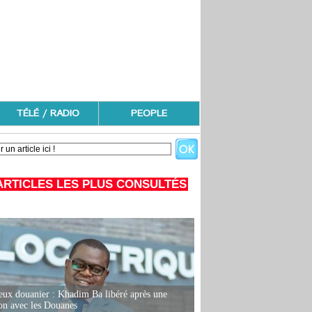
TÉLÉ / RADIO
PEOPLE
ARTICLES LES PLUS CONSULTÉS
eux douanier : Khadim Ba libéré après une
ion avec les Douanes