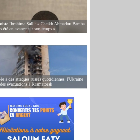
miste Ibrahima Sall : « Cheikh Ahmadou Bamba
rs été en avance sur son temps »
ée à des attaques russes quotidiennes, l'Ukraine
des évacuations à Kramatorsk