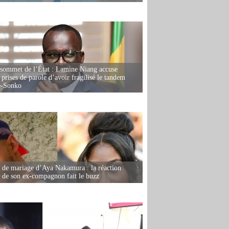
 sommet de l’État : Lamine Niang accuse
 prises de parole d’avoir fragilisé le tandem
-Sonko
de mariage d’Aya Nakamura : la réaction
e de son ex-compagnon fait le buzz