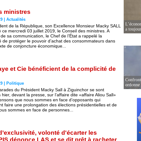
 ministres
19
|
Actualités
L’écono
dent de la République, son Excellence Monsieur Macky SALL
a toujou
 ce mercredi 03 juillet 2019, le Conseil des ministres. A
 de sa communication, le Chef de l’État a rappelé la
é de protéger le pouvoir d’achat des consommateurs dans
xte de conjoncture économique...
 et Cie bénéficient de la complicité de
Confront
19
|
Politique
ordonne 
rades du Président Macky Sall à Ziguinchor se sont
hier, devant la presse, sur l’affaire dite «affaire Aliou Sall»
ensons que nous sommes en face d’opposants qui
t faire une prolongation des élections présidentielles et de
 nous sommes en face de personnes...
’exclusivité, volonté d'écarter les
PIS dénonce LAS et se dit prêt à racheter