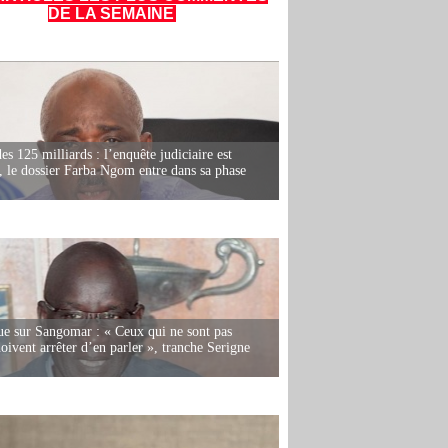
DE LA SEMAINE
es 125 milliards : l’enquête judiciaire est
, le dossier Farba Ngom entre dans sa phase
e sur Sangomar : « Ceux qui ne sont pas
oivent arrêter d’en parler », tranche Serigne