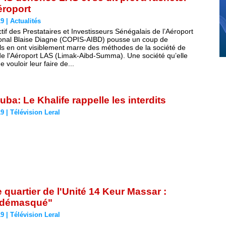
éroport
19
|
Actualités
tif des Prestataires et Investisseurs Sénégalais de l’Aéroport
ional Blaise Diagne (COPIS-AIBD) pousse un coup de
Ils en ont visiblement marre des méthodes de la société de
de l'Aéroport LAS (Limak-Aibd-Summa). Une société qu’elle
 vouloir leur faire de...
ba: Le Khalife rappelle les interdits
19
|
Télévision Leral
e quartier de l'Unité 14 Keur Massar :
é démasqué"
19
|
Télévision Leral