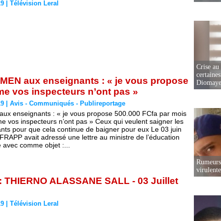
19
|
Télévision Leral
Crise au
certaines
N aux enseignants : « je vous propose
Diomaye
e vos inspecteurs n’ont pas »
19
|
Avis - Communiqués - Publireportage
ux enseignants : « je vous propose 500.000 FCfa par mois
 vos inspecteurs n’ont pas » Ceux qui veulent saigner les
nts pour que cela continue de baigner pour eux Le 03 juin
 FRAPP avait adressé une lettre au ministre de l’éducation
e avec comme objet :...
Rumeurs 
virulent
 : THIERNO ALASSANE SALL - 03 Juillet
19
|
Télévision Leral