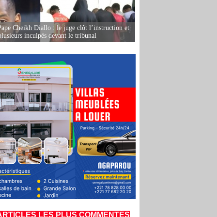
ape Cheikh Diallo : le juge clôt l’instruction et
lusieurs inculpés devant le tribunal
ARTICLES LES PLUS COMMENTÉS