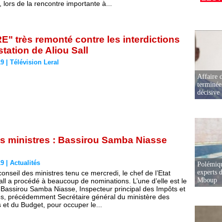
 lors de la rencontre importante à...
" très remonté contre les interdictions
station de Aliou Sall
19
|
Télévision Leral
Affaire d
terminée
décisive
s ministres : Bassirou Samba Niasse
19
|
Actualités
Polémiqu
experts d
onseil des ministres tenu ce mercredi, le chef de l’Etat
Mboup
ll a procédé à beaucoup de nominations. L’une d’elle est le
 Bassirou Samba Niasse, Inspecteur principal des Impôts et
, précédemment Secrétaire général du ministère des
 et du Budget, pour occuper le...