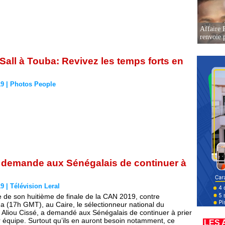
Affaire P
renvoie p
all à Touba: Revivez les temps forts en
19
|
Photos People
 demande aux Sénégalais de continuer à
19
|
Télévision Leral
lle de son huitième de finale de la CAN 2019, contre
a (17h GMT), au Caire, le sélectionneur national du
 Aliou Cissé, a demandé aux Sénégalais de continuer à prier
r équipe. Surtout qu’ils en auront besoin notamment, ce
LES 