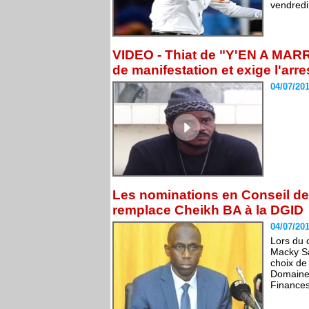
vendredi,
VIDEO - Thiat de "Y'EN A MARRE
de manifestation et exige l'arre
04/07/20
Les nominations en Conseil de
remplace Cheikh BA à la DGID
04/07/20
Lors du c
Macky Sa
choix de
Domaines
Finances