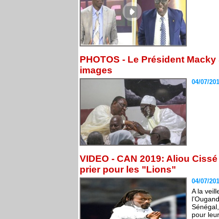
PHOTOS - Le Président Macky S
images
04/07/20
VIDEO - CAN 2019: Aliou Cissé
prier pour les "Lions"
04/07/20
A la vei
l’Ougand
Sénégal,
pour leu