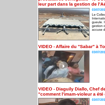
leur part dans la gestion de l’A
03/07/20
Le Collec
Internat
gueule. 
gestion 
accuse de
VIDEO - Affaire du "Sabar" à Tou
03/07/20
VIDEO - Diaguily Diallo, Chef d
"comment l'imam-violeur a ét
03/07/20