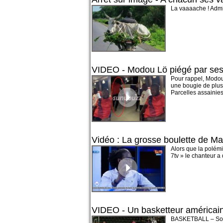
La vaaaache ! Admir
VIDEO - Modou Lö piégé par ses 
Pour rappel, Modou 
une bougie de plus 
Parcelles assainies 
Vidéo : La grosse boulette de M
Alors que la polémi
7tv » le chanteur 
VIDEO - Un basketteur américain
BASKETBALL – Solom