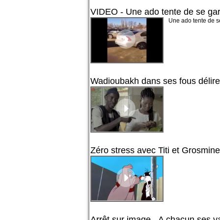
VIDEO - Une ado tente de se gare
Une ado tente de se
Wadioubakh dans ses fous délir
Zéro stress avec Titi et Grosmine
Arrêt sur image - A chacun ses v