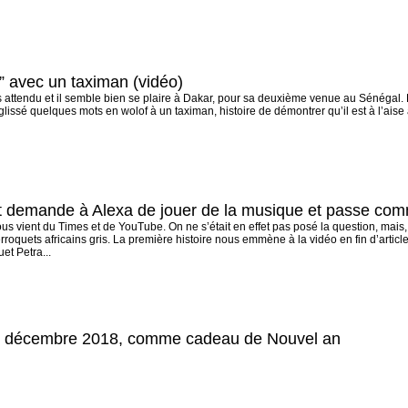
f” avec un taximan (vidéo)
s attendu et il semble bien se plaire à Dakar, pour sa deuxième venue au Sénégal. L
a glissé quelques mots en wolof à un taximan, histoire de démontrer qu’il est à l’ais
et demande à Alexa de jouer de la musique et passe co
nous vient du Times et de YouTube. On ne s’était en effet pas posé la question, mais,
oquets africains gris. La première histoire nous emmène à la vidéo en fin d’articl
uet Petra...
 en décembre 2018, comme cadeau de Nouvel an