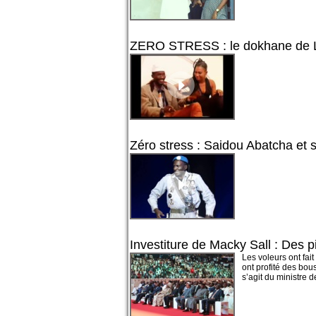
ZERO STRESS : le dokhane de 
Zéro stress : Saidou Abatcha et 
Investiture de Macky Sall : Des p
Les voleurs ont fai
ont profité des bou
s’agit du ministre de