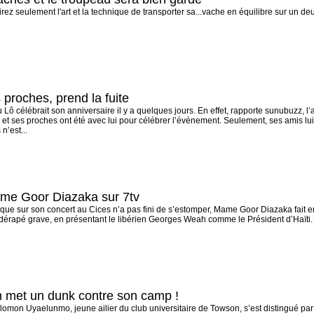
ez seulement l'art et la technique de transporter sa...vache en équilibre sur un de
proches, prend la fuite
Lô célébrait son anniversaire il y a quelques jours. En effet, rapporte sunubuzz, 
et ses proches ont été avec lui pour célébrer l’évènement. Seulement, ses amis lu
n’est...
ame Goor Diazaka sur 7tv
que sur son concert au Cices n’a pas fini de s’estomper, Mame Goor Diazaka fait enc
a dérapé grave, en présentant le libérien Georges Weah comme le Président d’Haïti
 met un dunk contre son camp !
on Uyaelunmo, jeune ailier du club universitaire de Towson, s’est distingué par 